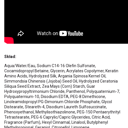
Skład:
Aqua/Water/Eau, Sodium C14-16 Olefin Sulfonate,
Cocamidopropyl Betaine, Glycerin, Acrylates Copolymer, Keratin
Amino Acids, Hydrolyzed Silk, Argania Spinosa Kernel Oil,
Simmondsia Chinensis (Jojoba) Seed Oil, Hydrolyzed Ceratonia
Siliqua Seed Extract, Zea Mays (Corn) Starch, Guar
Hydroxypropyltrimonium Chloride, Panthenol, Polyquaternium-7,
Polyquaternium-10, Disodium EDTA, PEG-8 Dimethicone,
Linoleamidopropyl PG-Dimonium Chloride Phosphate, Glycol
Distearate, Steareth-4, Disodium Laureth Sulfosuccinate,
Phenoxyethanol, Methylisothiazolinone, PEG-150 Pentaerythrityl
Tetrastearate, PEG-6 Caprylic/Capric Glycerides, Citric Acid,
Fragrance (Parfum), Hexyl Cinnamal, Linalool, Butylphenyl
Methylpropional, Geraniol, Citronellol, Limonene.