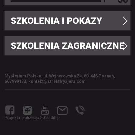
SZKOLENIA I POKAZY
SZKOLENIA ZAGRANICZNE
Mysterium Polska, ul. Wejherowska 24, 60-446 Poznań,
667999133, kontakt@strefafryzjera.com
Projekt i realizacja 2016 dih.pl