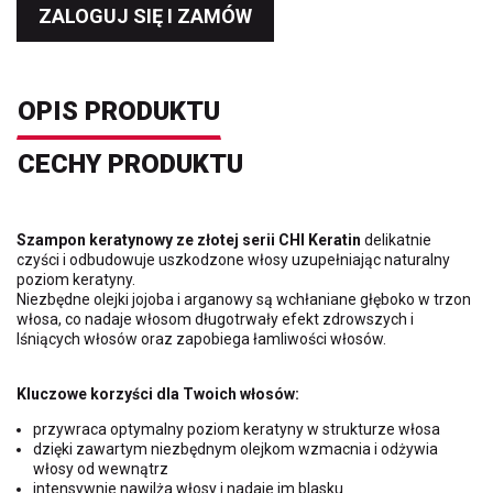
ZALOGUJ SIĘ I ZAMÓW
OPIS PRODUKTU
CECHY PRODUKTU
Szampon keratynowy ze złotej serii CHI Keratin
delikatnie
czyści i odbudowuje uszkodzone włosy uzupełniając naturalny
poziom keratyny.
Niezbędne olejki jojoba i arganowy są wchłaniane głęboko w trzon
włosa, co nadaje włosom długotrwały efekt zdrowszych i
lśniących włosów oraz zapobiega łamliwości włosów.
Kluczowe korzyści dla Twoich włosów:
przywraca optymalny poziom keratyny w strukturze włosa
dzięki zawartym niezbędnym olejkom wzmacnia i odżywia
włosy od wewnątrz
intensywnie nawilża włosy i nadaje im blasku