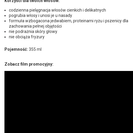
Korzyści dla twoich włosów:
codzienna pielęgnacja włosów cienkich i delikatnych
pogrubia włosy i unosi je u nasady
formuła wzbogacona jedwabiem, proteinami ryżu i pszenicy dla
zachowania pełnej objętości
nie podrażnia skóry głowy
nie obciąża fryzury
Pojemność:
355 ml
Zobacz film promocyjny: